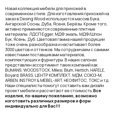
Новая коллекция мебели для прихожей в
современном стиле. Для изготовления прихожей на
заказ в Desing Wood используются массив Бука,
Ангарской Сосны, Дуба, Ясеня, Берёзы. Кроме того,
активно применяются современные плитные
материалы: ЛДСП Egger, МДФ эмаль, МДФ/Шпон
Бук, Ясень, Дуб. Цветовая гамма нашей продукции
тоже очень разнообразна и насчитывает более
3000 цветов и оттенков. Мы сотрудничаем с самыми
известными поставщиками материалов,
комплектующих и фурнитуры. В наших салонах
представлен ассортимент таких компаний как
BUMANS, WOODSTOCK, Milesi, Blum, Hettich, HAFELE,
Boyard, BRASS, ЦЕНТР КОМПЛЕКТ, МДМ, СОЮЗ-М,
ARBEN, INSTROY & MEBEL-ART, НЕОФИТОС, ТОКС и тд.
Наши специалисты помогут составить вам дизайн
проект мебели и рассчитают ее стоимость.
Все
изделия, по-вашему пожеланию, возможно
изготовить различных размеров и форм
индивидуально для Вас!!!