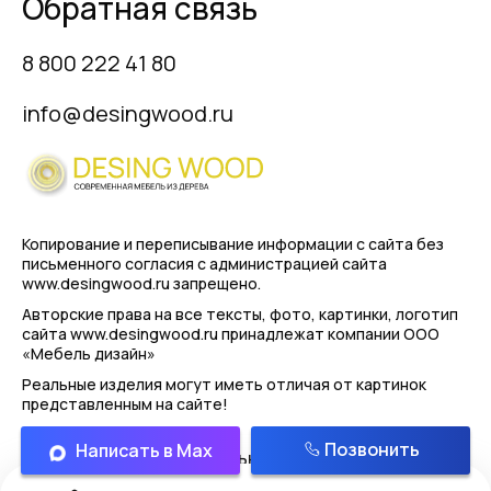
Обратная связь
8 800 222 41 80
info@desingwood.ru
Копирование и переписывание информации с сайта
без
письменного согласия с администрацией сайта
www.desingwood.ru запрещено.
Авторские права на все тексты, фото, картинки, логотип
сайта www.desingwood.ru принадлежат компании
ООО
«Мебель дизайн»
Реальные изделия могут иметь отличая от картинок
представленным на сайте!
Позвонить
Написать в Max
Политика конфиденциальности