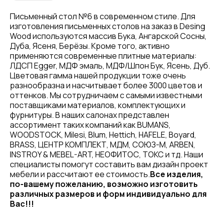
Письменный стол №6 в современном стиле. Для
изготовления письменных столов на заказ в Desing
Wood используются массив Бука, Ангарской Сосны,
Дуба, Ясеня, Берёзы. Кроме того, активно
применяются современные плитные материалы:
ЛДСП Egger, МДФ эмаль, МДФ/Шпон Бук, Ясень, Дуб.
Цветовая гамма нашей продукции тоже очень
разнообразна и насчитывает более 3000 цветов и
оттенков. Мы сотрудничаем с самыми известными
поставщиками материалов, комплектующих и
фурнитуры. В наших салонах представлен
ассортимент таких компаний как BUMANS,
WOODSTOCK, Milesi, Blum, Hettich, HAFELE, Boyard,
BRASS, ЦЕНТР КОМПЛЕКТ, МДМ, СОЮЗ-М, ARBEN,
INSTROY & MEBEL-ART, НЕОФИТОС, ТОКС и тд. Наши
специалисты помогут составить вам дизайн проект
мебели и рассчитают ее стоимость.
Все изделия,
по-вашему пожеланию, возможно изготовить
различных размеров и форм индивидуально для
Вас!!!