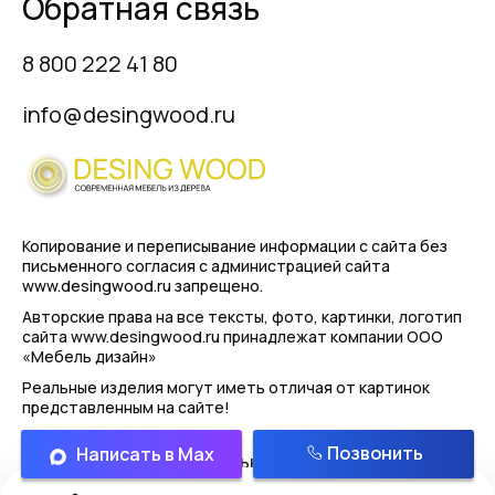
Обратная связь
8 800 222 41 80
info@desingwood.ru
Копирование и переписывание информации с сайта
без
письменного согласия с администрацией сайта
www.desingwood.ru запрещено.
Авторские права на все тексты, фото, картинки, логотип
сайта www.desingwood.ru принадлежат компании
ООО
«Мебель дизайн»
Реальные изделия могут иметь отличая от картинок
представленным на сайте!
Позвонить
Написать в Max
Политика конфиденциальности