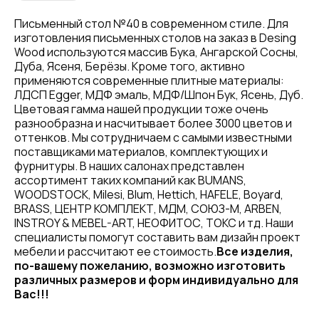
Письменный стол №40 в современном стиле. Для
изготовления письменных столов на заказ в Desing
Wood используются массив Бука, Ангарской Сосны,
Дуба, Ясеня, Берёзы. Кроме того, активно
применяются современные плитные материалы:
ЛДСП Egger, МДФ эмаль, МДФ/Шпон Бук, Ясень, Дуб.
Цветовая гамма нашей продукции тоже очень
разнообразна и насчитывает более 3000 цветов и
оттенков. Мы сотрудничаем с самыми известными
поставщиками материалов, комплектующих и
фурнитуры. В наших салонах представлен
ассортимент таких компаний как BUMANS,
WOODSTOCK, Milesi, Blum, Hettich, HAFELE, Boyard,
BRASS, ЦЕНТР КОМПЛЕКТ, МДМ, СОЮЗ-М, ARBEN,
INSTROY & MEBEL-ART, НЕОФИТОС, ТОКС и тд. Наши
специалисты помогут составить вам дизайн проект
мебели и рассчитают ее стоимость.
Все изделия,
по-вашему пожеланию, возможно изготовить
различных размеров и форм индивидуально для
Вас!!!