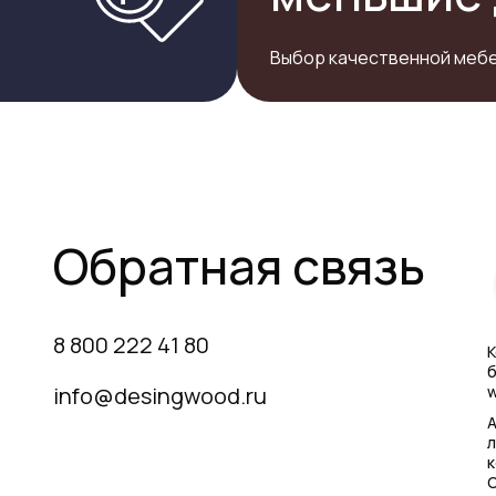
Выбор качественной мебе
Обратная связь
8 800 222 41 80
К
б
info@desingwood.ru
w
А
л