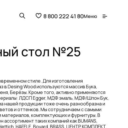
8 800 222 41 80
Меню
ый стол №25
овременном стиле. Для изготовления
аз в Desing Wood используются массив Бука,
сеня, Берёзы. Кроме того, активно применяются
ериалы: ЛДСП Egger, МДФ эмаль, МДФ/Шпон Бук,
ма нашей продукции тоже очень разнообразна и
ветов и оттенков. Мы сотрудничаем с самыми
 материалов, комплектующих и фурнитуры. В
н ассортимент таких компаний как BUMANS,
Hettich, HAFELE, Boyard, BRASS, ЦЕНТР КОМПЛЕКТ,