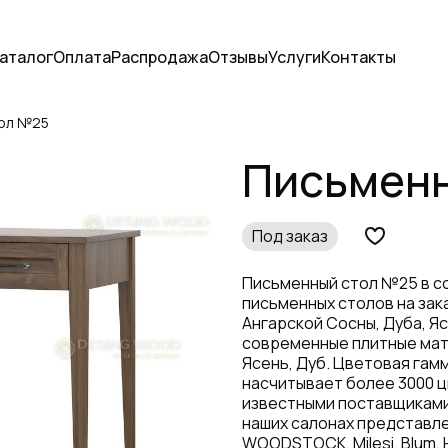
аталог
Оплата
Распродажа
Отзывы
Услуги
Контакты
ол №25
Письменн
Под заказ
Письменный стол №25 в с
письменных столов на зак
Ангарской Сосны, Дуба, Я
современные плитные мат
Ясень, Дуб. Цветовая гам
насчитывает более 3000 ц
известными поставщиками
наших салонах представле
WOODSTOCK, Milesi, Blum, 