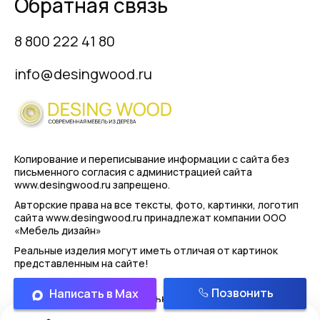
Обратная связь
8 800 222 41 80
info@desingwood.ru
Копирование и переписывание информации с сайта
без
письменного согласия с администрацией сайта
www.desingwood.ru запрещено.
Авторские права на все тексты, фото, картинки, логотип
сайта www.desingwood.ru принадлежат компании
ООО
«Мебель дизайн»
Реальные изделия могут иметь отличая от картинок
представленным на сайте!
Позвонить
Написать в Max
Политика конфиденциальности