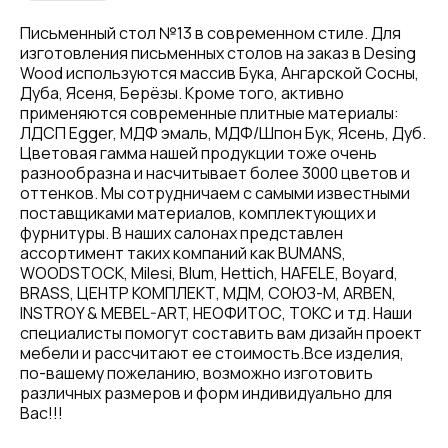
Письменный стол №13 в современном стиле. Для
изготовления письменных столов на заказ в Desing
Wood используются массив Бука, Ангарской Сосны,
Дуба, Ясеня, Берёзы. Кроме того, активно
применяются современные плитные материалы:
ЛДСП Egger, МДФ эмаль, МДФ/Шпон Бук, Ясень, Дуб.
Цветовая гамма нашей продукции тоже очень
разнообразна и насчитывает более 3000 цветов и
оттенков. Мы сотрудничаем с самыми известными
поставщиками материалов, комплектующих и
фурнитуры. В наших салонах представлен
ассортимент таких компаний как BUMANS,
WOODSTOCK, Milesi, Blum, Hettich, HAFELE, Boyard,
BRASS, ЦЕНТР КОМПЛЕКТ, МДМ, СОЮЗ-М, ARBEN,
INSTROY & MEBEL-ART, НЕОФИТОС, ТОКС и тд. Наши
специалисты помогут составить вам дизайн проект
мебели и рассчитают ее стоимость.Все изделия,
по-вашему пожеланию, возможно изготовить
различных размеров и форм индивидуально для
Вас!!!