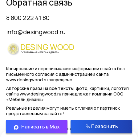
Обратная связь
8 800 222 41 80
info@desingwood.ru
Копирование и переписывание информации с сайта
без
письменного согласия с администрацией сайта
www.desingwood.ru запрещено.
Авторские права на все тексты, фото, картинки, логотип
сайта www.desingwood.ru принадлежат компании
ООО
«Мебель дизайн»
Реальные изделия могут иметь отличая от картинок
представленным на сайте!
Позвонить
Написать в Max
Политика конфиденциальности