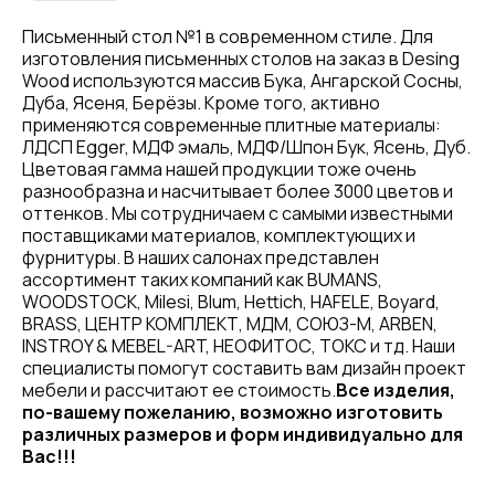
Письменный стол №1 в современном стиле. Для
изготовления письменных столов на заказ в Desing
Wood используются массив Бука, Ангарской Сосны,
Дуба, Ясеня, Берёзы. Кроме того, активно
применяются современные плитные материалы:
ЛДСП Egger, МДФ эмаль, МДФ/Шпон Бук, Ясень, Дуб.
Цветовая гамма нашей продукции тоже очень
разнообразна и насчитывает более 3000 цветов и
оттенков. Мы сотрудничаем с самыми известными
поставщиками материалов, комплектующих и
фурнитуры. В наших салонах представлен
ассортимент таких компаний как BUMANS,
WOODSTOCK, Milesi, Blum, Hettich, HAFELE, Boyard,
BRASS, ЦЕНТР КОМПЛЕКТ, МДМ, СОЮЗ-М, ARBEN,
INSTROY & MEBEL-ART, НЕОФИТОС, ТОКС и тд. Наши
специалисты помогут составить вам дизайн проект
мебели и рассчитают ее стоимость.
Все изделия,
по-вашему пожеланию, возможно изготовить
различных размеров и форм индивидуально для
Вас!!!