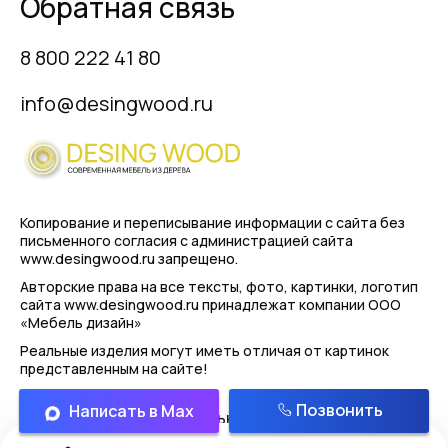
Обратная связь
8 800 222 41 80
info@desingwood.ru
Копирование и переписывание информации с сайта
без
письменного согласия с администрацией сайта
www.desingwood.ru запрещено.
Авторские права на все тексты, фото, картинки, логотип
сайта www.desingwood.ru принадлежат компании
ООО
«Мебель дизайн»
Реальные изделия могут иметь отличая от картинок
представленным на сайте!
Позвонить
Написать в Max
Политика конфиденциальности