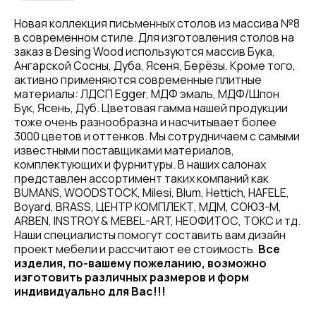
Новая коллекция письменных столов из массива №8
в современном стиле. Для изготовления столов на
заказ в Desing Wood используются массив Бука,
Ангарской Сосны, Дуба, Ясеня, Берёзы. Кроме того,
активно применяются современные плитные
материалы: ЛДСП Egger, МДФ эмаль, МДФ/Шпон
Бук, Ясень, Дуб. Цветовая гамма нашей продукции
тоже очень разнообразна и насчитывает более
3000 цветов и оттенков. Мы сотрудничаем с самыми
известными поставщиками материалов,
комплектующих и фурнитуры. В наших салонах
представлен ассортимент таких компаний как
BUMANS, WOODSTOCK, Milesi, Blum, Hettich, HAFELE,
Boyard, BRASS, ЦЕНТР КОМПЛЕКТ, МДМ, СОЮЗ-М,
ARBEN, INSTROY & MEBEL-ART, НЕОФИТОС, ТОКС и тд.
Наши специалисты помогут составить вам дизайн
проект мебели и рассчитают ее стоимость.
Все
изделия, по-вашему пожеланию, возможно
изготовить различных размеров и форм
индивидуально для Вас!!!