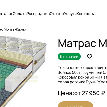
аталог
Оплата
Распродажа
Отзывы
Услуги
Контакты
ас Монте-Карло
Матрас М
В наличии
Технические характеристи
Войлок 500 г Пружинный бл
Кокосовая койра 30 мм Лат
серая рогожка Ручки Жес
Цена:
от 27 950 ₽