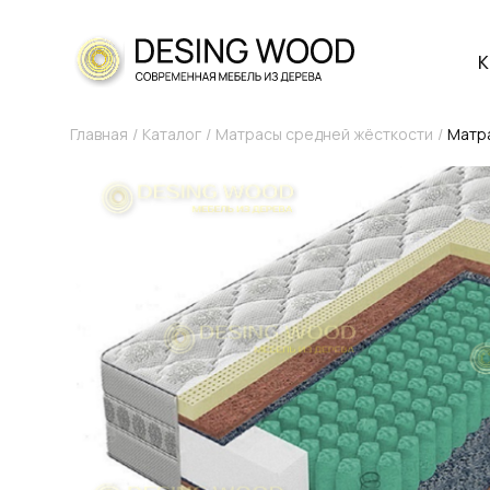
К
Главная
Каталог
Матрасы средней жёсткости
Матр