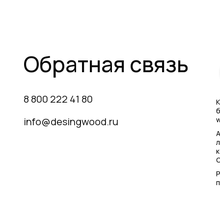
Обратная связь
8 800 222 41 80
К
б
info@desingwood.ru
w
А
л
Р
п