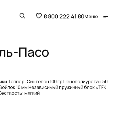
8 800 222 41 80
Меню
ль-Пасо
ки Топпер: Синтепон 100 гр Пенополиуретан 50
Войлок 10 мм Независимый пружинный блок «TFK
Жесткость: мягкий