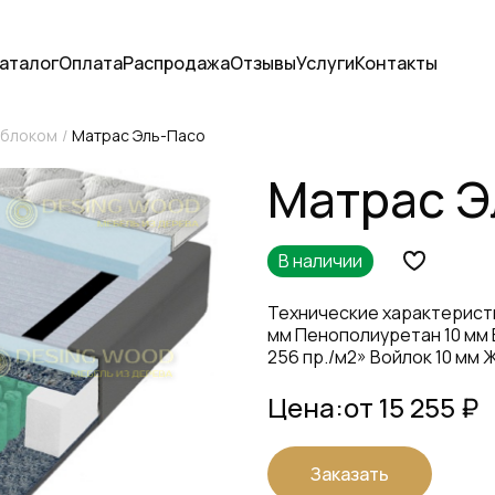
аталог
Оплата
Распродажа
Отзывы
Услуги
Контакты
 блоком
Матрас Эль-Пасо
Матрас Э
В наличии
Технические характеристи
мм Пенополиуретан 10 мм 
256 пр./м2» Войлок 10 мм 
Цена:
от 15 255 ₽
Заказать