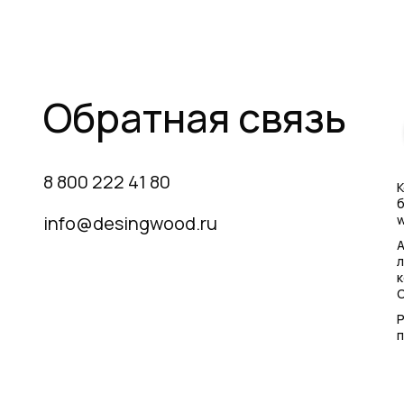
Обратная связь
8 800 222 41 80
К
б
info@desingwood.ru
w
А
л
Р
п