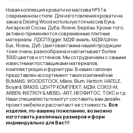
Новая коллекция кровати из массива №5.1 в
современном стиле. Для изготовления кровати на
заказ в Desing Wood используются массив Бука,
Ангарской Сосны, Дуба, Ясеня, Берёзы. Кроме того,
активно применяются современные плитные
материалы: ЛДСП Egger, МДФ эмаль, МДФ/Шпон
Бук, Ясень, Дуб. Цветовая гамма нашей продукции
тоже очень разнообразна и насчитывает более
3000 цветов и оттенков. Мы сотрудничаем с самыми
известными поставщиками материалов,
комплектующих и фурнитуры. В наших салонах
представлен ассортимент таких компаний как
BUMANS, WOODSTOCK, Milesi, Blum, Hettich, HAFELE,
Boyard, BRASS, ЦЕНТР КОМПЛЕКТ, МДМ, СОЮЗ-М,
ARBEN, INSTROY & MEBEL-ART, НЕОФИТОС, ТОКС и тд.
Наши специалисты помогут составить вам дизайн
проект мебели и рассчитают ее стоимость.
Все
изделия, по-вашему пожеланию, возможно
изготовить различных размеров и форм
индивидуально для Вас!!!