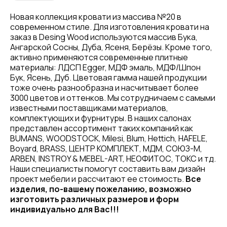
Новая коллекция кровати из массива №20 в
современном стиле. Для изготовления кровати на
заказ в Desing Wood используются массив Бука,
Ангарской Сосны, Дуба, Ясеня, Берёзы. Кроме того,
активно применяются современные плитные
материалы: ЛДСП Egger, МДФ эмаль, МДФ/Шпон
Бук, Ясень, Дуб. Цветовая гамма нашей продукции
тоже очень разнообразна и насчитывает более
3000 цветов и оттенков. Мы сотрудничаем с самыми
известными поставщиками материалов,
комплектующих и фурнитуры. В наших салонах
представлен ассортимент таких компаний как
BUMANS, WOODSTOCK, Milesi, Blum, Hettich, HAFELE,
Boyard, BRASS, ЦЕНТР КОМПЛЕКТ, МДМ, СОЮЗ-М,
ARBEN, INSTROY & MEBEL-ART, НЕОФИТОС, ТОКС и тд.
Наши специалисты помогут составить вам дизайн
проект мебели и рассчитают ее стоимость.
Все
изделия, по-вашему пожеланию, возможно
изготовить различных размеров и форм
индивидуально для Вас!!!