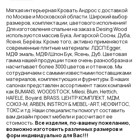
Мягкая интерьерная Кровать Андрос с доставкой
по Москве и Московской области. Широкий выбор
размеров, комплектации, цветового исполнения!
Для изготовления спальни на заказ в Desing Wood
используются массив Бука, Ангарской Сосны, Дуба,
Ясеня, Берёзы. Кроме того, активно применяются
современные плитные материалы: ЛДСП Egger,
МДФ эмаль, МДФ/Шпон Бук, Ясень, Дуб. Цветовая
гамма нашей продукции тоже очень разнообразна и
насчитывает более 3000 цветов и оттенков. Мы
сотрудничаем с самыми известными поставщиками
материалов, комплектующих и фурнитуры. В наших
салонах представлен ассортимент таких компаний
как BUMANS, WOODSTOCK, Milesi, Blum, Hettich,
HAFELE, Boyard, BRASS, ЦЕНТР КОМПЛЕКТ, МДМ,
СОЮЗ-М, ARBEN, INSTROY & MEBEL-ART, НЕОФИТОС,
ТОКС и тд. Наши специалисты помогут составить
вам дизайн проект мебели и рассчитают ее
стоимость.
Все изделия, по-вашему пожеланию,
возможно изготовить различных размеров и
форм индивидуально для Вас!!!