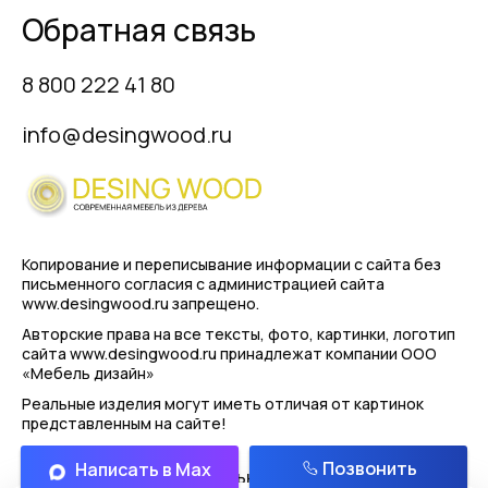
Обратная связь
8 800 222 41 80
info@desingwood.ru
Копирование и переписывание информации с сайта
без
письменного согласия с администрацией сайта
www.desingwood.ru запрещено.
Авторские права на все тексты, фото, картинки, логотип
сайта www.desingwood.ru принадлежат компании
ООО
«Мебель дизайн»
Реальные изделия могут иметь отличая от картинок
представленным на сайте!
Позвонить
Написать в Max
Политика конфиденциальности