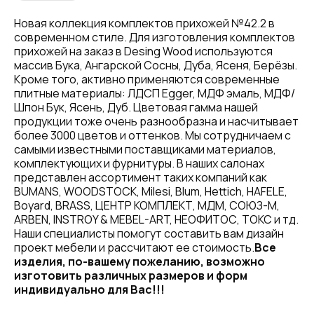
Новая коллекция комплектов прихожей №42.2 в
современном стиле. Для изготовления комплектов
прихожей на заказ в Desing Wood используются
массив Бука, Ангарской Сосны, Дуба, Ясеня, Берёзы.
Кроме того, активно применяются современные
плитные материалы: ЛДСП Egger, МДФ эмаль, МДФ/
Шпон Бук, Ясень, Дуб. Цветовая гамма нашей
продукции тоже очень разнообразна и насчитывает
более 3000 цветов и оттенков. Мы сотрудничаем с
самыми известными поставщиками материалов,
комплектующих и фурнитуры. В наших салонах
представлен ассортимент таких компаний как
BUMANS, WOODSTOCK, Milesi, Blum, Hettich, HAFELE,
Boyard, BRASS, ЦЕНТР КОМПЛЕКТ, МДМ, СОЮЗ-М,
ARBEN, INSTROY & MEBEL-ART, НЕОФИТОС, ТОКС и тд.
Наши специалисты помогут составить вам дизайн
проект мебели и рассчитают ее стоимость.
Все
изделия, по-вашему пожеланию, возможно
изготовить различных размеров и форм
индивидуально для Вас!!!