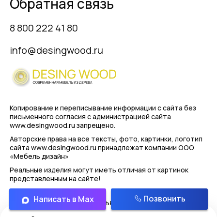
Обратная связь
8 800 222 41 80
info@desingwood.ru
Копирование и переписывание информации с сайта
без
письменного согласия с администрацией сайта
www.desingwood.ru запрещено.
Авторские права на все тексты, фото, картинки, логотип
сайта www.desingwood.ru принадлежат компании
ООО
«Мебель дизайн»
Реальные изделия могут иметь отличая от картинок
представленным на сайте!
Позвонить
Написать в Max
Политика конфиденциальности