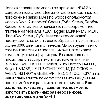
Новая коллекция комплектов прихожей №41.2 в
современном стиле. Для изготовления комплектов
прихожей на заказ в Desing Wood используются
массив Бука, Ангарской Сосны, Дуба, Ясеня, Берёзы.
Кроме того, активно применяются современные
плитные материалы: ЛДСП Egger, МДФ эмаль, МДФ/
Шпон Бук, Ясень, Дуб. Цветовая гамма нашей
продукции тоже очень разнообразна и насчитывает
более 3000 цветов и оттенков. Мы сотрудничаем с
самыми известными поставщиками материалов,
комплектующих и фурнитуры. В наших салонах
представлен ассортимент таких компаний как
BUMANS, WOODSTOCK, Milesi, Blum, Hettich, HAFELE,
Boyard, BRASS, ЦЕНТР КОМПЛЕКТ, МДМ, СОЮЗ-М,
ARBEN, INSTROY & MEBEL-ART, НЕОФИТОС, ТОКС и тд.
Наши специалисты помогут составить вам дизайн
проект мебели и рассчитают ее стоимость.
Все
изделия, по-вашему пожеланию, возможно
изготовить различных размеров и форм
индивидуально для Вас!!!