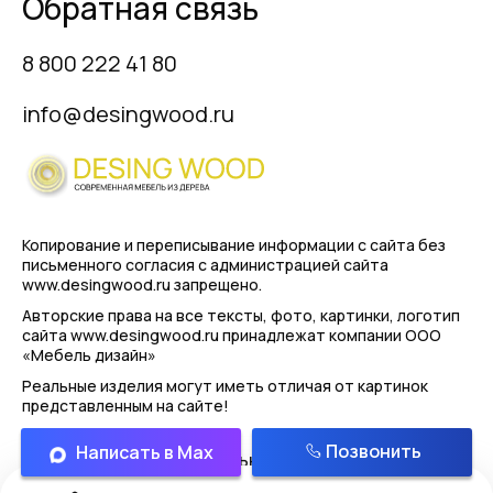
Обратная связь
8 800 222 41 80
info@desingwood.ru
Копирование и переписывание информации с сайта
без
письменного согласия с администрацией сайта
www.desingwood.ru запрещено.
Авторские права на все тексты, фото, картинки, логотип
сайта www.desingwood.ru принадлежат компании
ООО
«Мебель дизайн»
Реальные изделия могут иметь отличая от картинок
представленным на сайте!
Позвонить
Написать в Max
Политика конфиденциальности