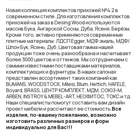
Новая коллекция комплектов прихожей №4.2 в
современном стиле. Для изготовления комплектов
прихожей на заказ в Desing Wood используются
массив Бука, Ангарской Сосны, Дуба, Ясеня, Берёзы.
Кроме того, активно применяются современные
плитные материалы: ЛДСП Egger, МДФ эмаль, МДФ/
Шпон Бук, Ясень, Дуб. Цветовая гамма нашей
продукции тоже очень разнообразна и насчитывает
более 3000 цветов и оттенков. Мы сотрудничаем с
самыми известными поставщиками материалов,
комплектующих и фурнитуры. В наших салонах
представлен ассортимент таких компаний как
BUMANS, WOODSTOCK, Milesi, Blum, Hettich, HAFELE,
Boyard, BRASS, ЦЕНТР КОМПЛЕКТ, МДМ, СОЮЗ-М,
ARBEN, INSTROY & MEBEL-ART, НЕОФИТОС, ТОКС и тд.
Наши специалисты помогут составить вам дизайн
проект мебели и рассчитают ее стоимость.
Все
изделия, по-вашему пожеланию, возможно
изготовить различных размеров и форм
индивидуально для Вас!!!