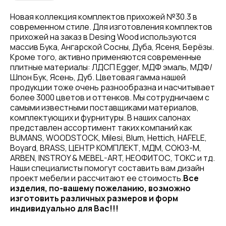
Новая коллекция комплектов прихожей №30.3 в
современном стиле. Для изготовления комплектов
прихожей на заказ в Desing Wood используются
массив Бука, Ангарской Сосны, Дуба, Ясеня, Берёзы.
Кроме того, активно применяются современные
плитные материалы: ЛДСП Egger, МДФ эмаль, МДФ/
Шпон Бук, Ясень, Дуб. Цветовая гамма нашей
продукции тоже очень разнообразна и насчитывает
более 3000 цветов и оттенков. Мы сотрудничаем с
самыми известными поставщиками материалов,
комплектующих и фурнитуры. В наших салонах
представлен ассортимент таких компаний как
BUMANS, WOODSTOCK, Milesi, Blum, Hettich, HAFELE,
Boyard, BRASS, ЦЕНТР КОМПЛЕКТ, МДМ, СОЮЗ-М,
ARBEN, INSTROY & MEBEL-ART, НЕОФИТОС, ТОКС и тд.
Наши специалисты помогут составить вам дизайн
проект мебели и рассчитают ее стоимость.
Все
изделия, по-вашему пожеланию, возможно
изготовить различных размеров и форм
индивидуально для Вас!!!