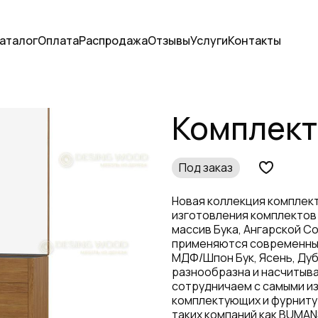
аталог
Оплата
Распродажа
Отзывы
Услуги
Контакты
Комплект
Под заказ
Новая коллекция комплек
изготовления комплектов 
массив Бука, Ангарской Со
применяются современные
МДФ/Шпон Бук, Ясень, Дуб
разнообразна и насчитыва
сотрудничаем с самыми и
комплектующих и фурниту
таких компаний как BUMANS