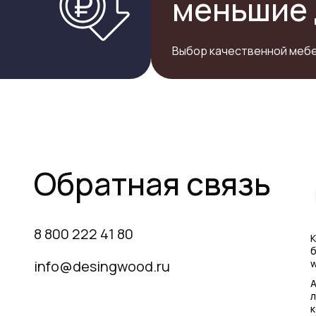
меньшие 
Выбор качественной мебе
Обратная связь
8 800 222 41 80
К
б
info@desingwood.ru
w
А
л