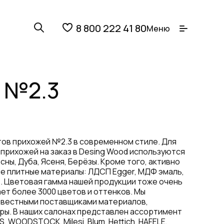
8 800 222 41 80
Меню
 №2.3
тов прихожей №2.3 в современном стиле. Для
прихожей на заказ в Desing Wood используются
сны, Дуба, Ясеня, Берёзы. Кроме того, активно
 плитные материалы: ЛДСП Egger, МДФ эмаль,
. Цветовая гамма нашей продукции тоже очень
ет более 3000 цветов и оттенков. Мы
звестными поставщиками материалов,
ры. В наших салонах представлен ассортимент
, WOODSTOCK, Milesi, Blum, Hettich, HAFELE,