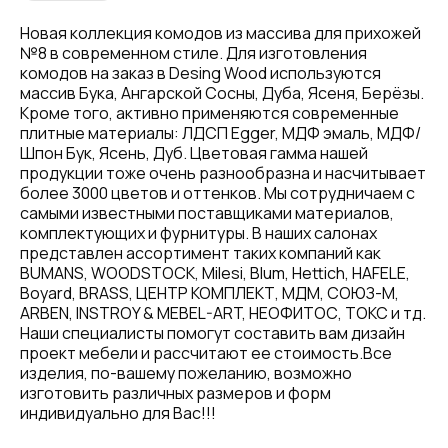
Новая коллекция комодов из массива для прихожей
№8 в современном стиле. Для изготовления
комодов на заказ в Desing Wood используются
массив Бука, Ангарской Сосны, Дуба, Ясеня, Берёзы.
Кроме того, активно применяются современные
плитные материалы: ЛДСП Egger, МДФ эмаль, МДФ/
Шпон Бук, Ясень, Дуб. Цветовая гамма нашей
продукции тоже очень разнообразна и насчитывает
более 3000 цветов и оттенков. Мы сотрудничаем с
самыми известными поставщиками материалов,
комплектующих и фурнитуры. В наших салонах
представлен ассортимент таких компаний как
BUMANS, WOODSTOCK, Milesi, Blum, Hettich, HAFELE,
Boyard, BRASS, ЦЕНТР КОМПЛЕКТ, МДМ, СОЮЗ-М,
ARBEN, INSTROY & MEBEL-ART, НЕОФИТОС, ТОКС и тд.
Наши специалисты помогут составить вам дизайн
проект мебели и рассчитают ее стоимость.Все
изделия, по-вашему пожеланию, возможно
изготовить различных размеров и форм
индивидуально для Вас!!!