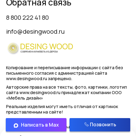
Обратная связь
8 800 222 41 80
info@desingwood.ru
Копирование и переписывание информации с сайта
без
письменного согласия с администрацией сайта
www.desingwood.ru запрещено.
Авторские права на все тексты, фото, картинки, логотип
сайта www.desingwood.ru принадлежат компании
ООО
«Мебель дизайн»
Реальные изделия могут иметь отличая от картинок
представленным на сайте!
Позвонить
Написать в Max
Политика конфиденциальности