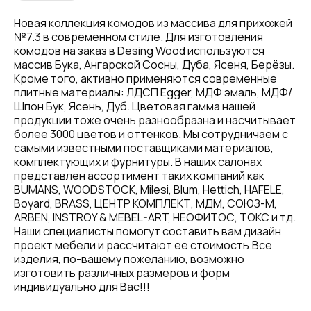
Новая коллекция комодов из массива для прихожей
№7.3 в современном стиле. Для изготовления
комодов на заказ в Desing Wood используются
массив Бука, Ангарской Сосны, Дуба, Ясеня, Берёзы.
Кроме того, активно применяются современные
плитные материалы: ЛДСП Egger, МДФ эмаль, МДФ/
Шпон Бук, Ясень, Дуб. Цветовая гамма нашей
продукции тоже очень разнообразна и насчитывает
более 3000 цветов и оттенков. Мы сотрудничаем с
самыми известными поставщиками материалов,
комплектующих и фурнитуры. В наших салонах
представлен ассортимент таких компаний как
BUMANS, WOODSTOCK, Milesi, Blum, Hettich, HAFELE,
Boyard, BRASS, ЦЕНТР КОМПЛЕКТ, МДМ, СОЮЗ-М,
ARBEN, INSTROY & MEBEL-ART, НЕОФИТОС, ТОКС и тд.
Наши специалисты помогут составить вам дизайн
проект мебели и рассчитают ее стоимость.Все
изделия, по-вашему пожеланию, возможно
изготовить различных размеров и форм
индивидуально для Вас!!!