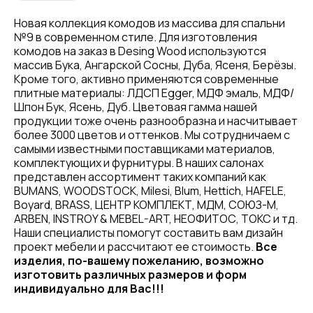
Новая коллекция комодов из массива для спальни
№9 в современном стиле. Для изготовления
комодов на заказ в Desing Wood используются
массив Бука, Ангарской Сосны, Дуба, Ясеня, Берёзы.
Кроме того, активно применяются современные
плитные материалы: ЛДСП Egger, МДФ эмаль, МДФ/
Шпон Бук, Ясень, Дуб. Цветовая гамма нашей
продукции тоже очень разнообразна и насчитывает
более 3000 цветов и оттенков. Мы сотрудничаем с
самыми известными поставщиками материалов,
комплектующих и фурнитуры. В наших салонах
представлен ассортимент таких компаний как
BUMANS, WOODSTOCK, Milesi, Blum, Hettich, HAFELE,
Boyard, BRASS, ЦЕНТР КОМПЛЕКТ, МДМ, СОЮЗ-М,
ARBEN, INSTROY & MEBEL-ART, НЕОФИТОС, ТОКС и тд.
Наши специалисты помогут составить вам дизайн
проект мебели и рассчитают ее стоимость.
Все
изделия, по-вашему пожеланию, возможно
изготовить различных размеров и форм
индивидуально для Вас!!!