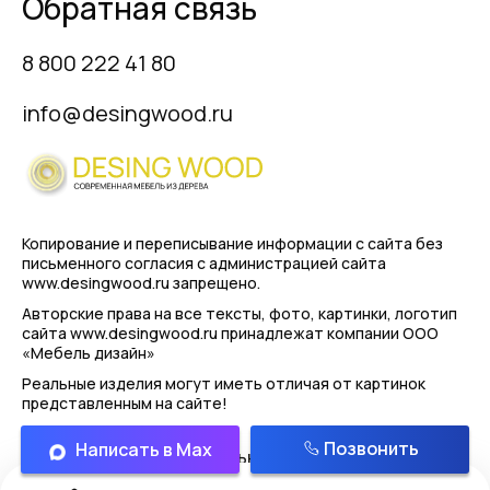
Обратная связь
8 800 222 41 80
info@desingwood.ru
Копирование и переписывание информации с сайта
без
письменного согласия с администрацией сайта
www.desingwood.ru запрещено.
Авторские права на все тексты, фото, картинки, логотип
сайта www.desingwood.ru принадлежат компании
ООО
«Мебель дизайн»
Реальные изделия могут иметь отличая от картинок
представленным на сайте!
Позвонить
Написать в Max
Политика конфиденциальности