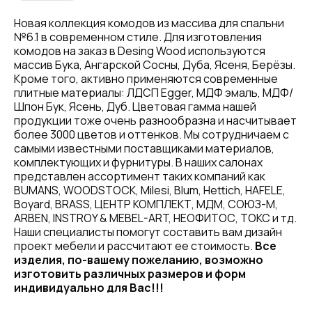
Новая коллекция комодов из массива для спальни
№6.1 в современном стиле. Для изготовления
комодов на заказ в Desing Wood используются
массив Бука, Ангарской Сосны, Дуба, Ясеня, Берёзы.
Кроме того, активно применяются современные
плитные материалы: ЛДСП Egger, МДФ эмаль, МДФ/
Шпон Бук, Ясень, Дуб. Цветовая гамма нашей
продукции тоже очень разнообразна и насчитывает
более 3000 цветов и оттенков. Мы сотрудничаем с
самыми известными поставщиками материалов,
комплектующих и фурнитуры. В наших салонах
представлен ассортимент таких компаний как
BUMANS, WOODSTOCK, Milesi, Blum, Hettich, HAFELE,
Boyard, BRASS, ЦЕНТР КОМПЛЕКТ, МДМ, СОЮЗ-М,
ARBEN, INSTROY & MEBEL-ART, НЕОФИТОС, ТОКС и тд.
Наши специалисты помогут составить вам дизайн
проект мебели и рассчитают ее стоимость.
Все
изделия, по-вашему пожеланию, возможно
изготовить различных размеров и форм
индивидуально для Вас!!!