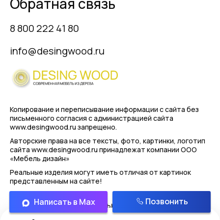
Обратная связь
8 800 222 41 80
info@desingwood.ru
Копирование и переписывание информации с сайта
без
письменного согласия с администрацией сайта
www.desingwood.ru запрещено.
Авторские права на все тексты, фото, картинки, логотип
сайта www.desingwood.ru принадлежат компании
ООО
«Мебель дизайн»
Реальные изделия могут иметь отличая от картинок
представленным на сайте!
Позвонить
Написать в Max
Политика конфиденциальности