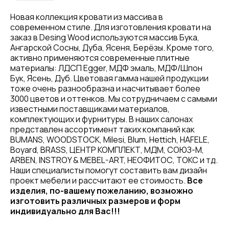
Новая коллекция кровати из массива в
современном стиле. Для изготовления кровати на
заказ в Desing Wood используются массив Бука,
Ангарской Сосны, Дуба, Ясеня, Берёзы. Кроме того,
активно применяются современные плитные
материалы: ЛДСП Egger, МДФ эмаль, МДФ/Шпон
Бук, Ясень, Дуб. Цветовая гамма нашей продукции
тоже очень разнообразна и насчитывает более
3000 цветов и оттенков. Мы сотрудничаем с самыми
известными поставщиками материалов,
комплектующих и фурнитуры. В наших салонах
представлен ассортимент таких компаний как
BUMANS, WOODSTOCK, Milesi, Blum, Hettich, HAFELE,
Boyard, BRASS, ЦЕНТР КОМПЛЕКТ, МДМ, СОЮЗ-М,
ARBEN, INSTROY & MEBEL-ART, НЕОФИТОС, ТОКС и тд.
Наши специалисты помогут составить вам дизайн
проект мебели и рассчитают ее стоимость.
Все
изделия, по-вашему пожеланию, возможно
изготовить различных размеров и форм
индивидуально для Вас!!!