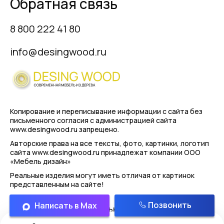
Обратная связь
8 800 222 41 80
info@desingwood.ru
Копирование и переписывание информации с сайта
без
письменного согласия с администрацией сайта
www.desingwood.ru запрещено.
Авторские права на все тексты, фото, картинки, логотип
сайта www.desingwood.ru принадлежат компании
ООО
«Мебель дизайн»
Реальные изделия могут иметь отличая от картинок
представленным на сайте!
Позвонить
Написать в Max
Политика конфиденциальности