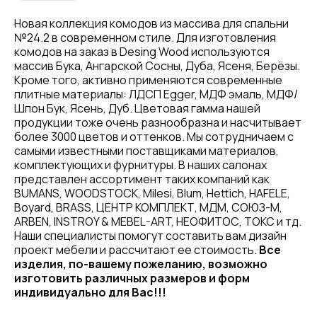
Новая коллекция комодов из массива для спальни
№24.2 в современном стиле. Для изготовления
комодов на заказ в Desing Wood используются
массив Бука, Ангарской Сосны, Дуба, Ясеня, Берёзы.
Кроме того, активно применяются современные
плитные материалы: ЛДСП Egger, МДФ эмаль, МДФ/
Шпон Бук, Ясень, Дуб. Цветовая гамма нашей
продукции тоже очень разнообразна и насчитывает
более 3000 цветов и оттенков. Мы сотрудничаем с
самыми известными поставщиками материалов,
комплектующих и фурнитуры. В наших салонах
представлен ассортимент таких компаний как
BUMANS, WOODSTOCK, Milesi, Blum, Hettich, HAFELE,
Boyard, BRASS, ЦЕНТР КОМПЛЕКТ, МДМ, СОЮЗ-М,
ARBEN, INSTROY & MEBEL-ART, НЕОФИТОС, ТОКС и тд.
Наши специалисты помогут составить вам дизайн
проект мебели и рассчитают ее стоимость.
Все
изделия, по-вашему пожеланию, возможно
изготовить различных размеров и форм
индивидуально для Вас!!!