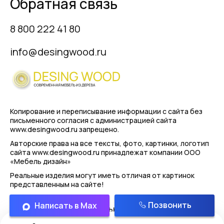
Обратная связь
8 800 222 41 80
info@desingwood.ru
Копирование и переписывание информации с сайта
без
письменного согласия с администрацией сайта
www.desingwood.ru запрещено.
Авторские права на все тексты, фото, картинки, логотип
сайта www.desingwood.ru принадлежат компании
ООО
«Мебель дизайн»
Реальные изделия могут иметь отличая от картинок
представленным на сайте!
Позвонить
Написать в Max
Политика конфиденциальности