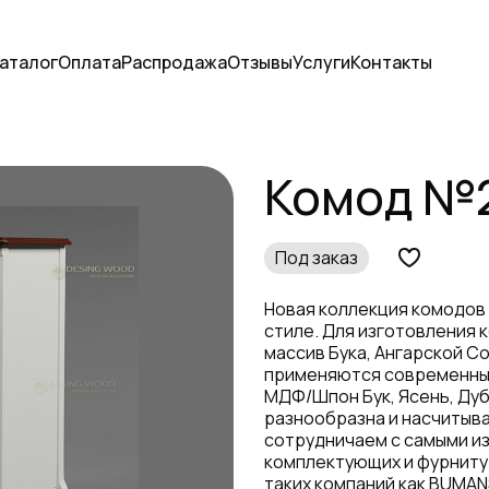
аталог
Оплата
Распродажа
Отзывы
Услуги
Контакты
Комод №
Под заказ
Новая коллекция комодов
стиле. Для изготовления 
массив Бука, Ангарской Со
применяются современные
МДФ/Шпон Бук, Ясень, Дуб
разнообразна и насчитыва
сотрудничаем с самыми и
комплектующих и фурниту
таких компаний как BUMANS