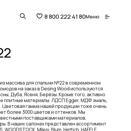
8 800 222 41 80
Меню
22
 из массива для спальни №22 в современном
комодов на заказ в Desing Wood используются
сны, Дуба, Ясеня, Берёзы. Кроме того, активно
 плитные материалы: ЛДСП Egger, МДФ эмаль,
. Цветовая гамма нашей продукции тоже очень
ет более 3000 цветов и оттенков. Мы
звестными поставщиками материалов,
ры. В наших салонах представлен ассортимент
, WOODSTOCK, Milesi, Blum, Hettich, HAFELE,