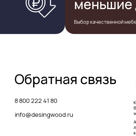
меньшие 
Выбор качественной мебе
Обратная связь
8 800 222 41 80
К
б
info@desingwood.ru
w
А
л