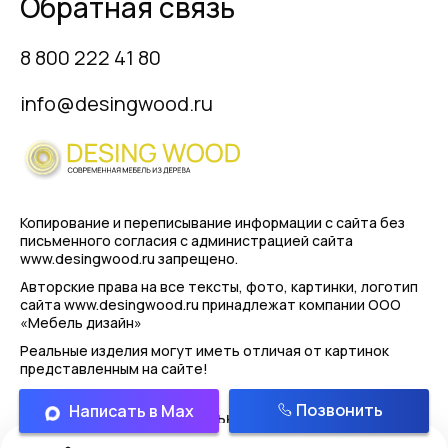
Обратная связь
8 800 222 41 80
info@desingwood.ru
Копирование и переписывание информации с сайта
без
письменного согласия с администрацией сайта
www.desingwood.ru запрещено.
Авторские права на все тексты, фото, картинки, логотип
сайта www.desingwood.ru принадлежат компании
ООО
«Мебель дизайн»
Реальные изделия могут иметь отличая от картинок
представленным на сайте!
Позвонить
Написать в Max
Политика конфиденциальности