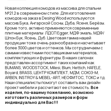
Новая коллекция комодов из массива для спальни
№21.2 в современном стиле. Для изготовления
комодов на заказ в Desing Wood используются
массив Бука, Ангарской Сосны, Дуба, Ясеня, Берёзы.
Кроме того, активно применяются современные
плитные материалы: ЛДСП Egger, МДФ эмаль, МДФ/
Шпон Бук, Ясень, Дуб. Цветовая гамма нашей
продукции тоже очень разнообразна и насчитывает
более 3000 цветов и оттенков. Мы сотрудничаем с
самыми известными поставщиками материалов,
комплектующих и фурнитуры. В наших салонах
представлен ассортимент таких компаний как
BUMANS, WOODSTOCK, Milesi, Blum, Hettich, HAFELE,
Boyard, BRASS, ЦЕНТР КОМПЛЕКТ, МДМ, СОЮЗ-М,
ARBEN, INSTROY & MEBEL-ART, НЕОФИТОС, ТОКС и тд.
Наши специалисты помогут составить вам дизайн
проект мебели и рассчитают ее стоимость.
Все
изделия, по-вашему пожеланию, возможно
изготовить различных размеров и форм
индивидуально для Вас!!!