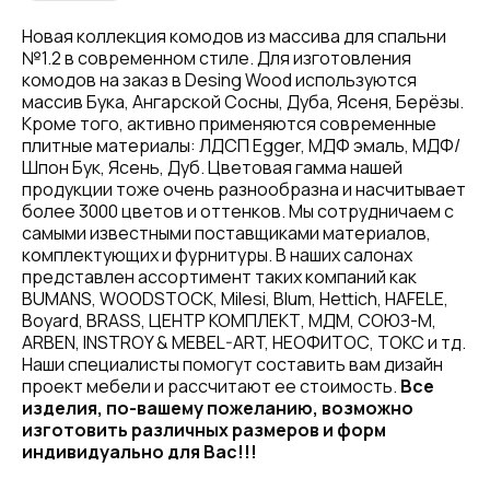
Новая коллекция комодов из массива для спальни
№1.2 в современном стиле. Для изготовления
комодов на заказ в Desing Wood используются
массив Бука, Ангарской Сосны, Дуба, Ясеня, Берёзы.
Кроме того, активно применяются современные
плитные материалы: ЛДСП Egger, МДФ эмаль, МДФ/
Шпон Бук, Ясень, Дуб. Цветовая гамма нашей
продукции тоже очень разнообразна и насчитывает
более 3000 цветов и оттенков. Мы сотрудничаем с
самыми известными поставщиками материалов,
комплектующих и фурнитуры. В наших салонах
представлен ассортимент таких компаний как
BUMANS, WOODSTOCK, Milesi, Blum, Hettich, HAFELE,
Boyard, BRASS, ЦЕНТР КОМПЛЕКТ, МДМ, СОЮЗ-М,
ARBEN, INSTROY & MEBEL-ART, НЕОФИТОС, ТОКС и тд.
Наши специалисты помогут составить вам дизайн
проект мебели и рассчитают ее стоимость.
Все
изделия, по-вашему пожеланию, возможно
изготовить различных размеров и форм
индивидуально для Вас!!!