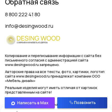
Обратная связь
8 800 222 41 80
info@desingwood.ru
Копирование и переписывание информации с сайта
без
письменного согласия с администрацией сайта
www.desingwood.ru запрещено.
Авторские права на все тексты, фото, картинки, логотип
сайта www.desingwood.ru принадлежат компании
ООО
«Мебель дизайн»
Реальные изделия могут иметь отличая от картинок
представленным на сайте!
Позвонить
Написать в Max
Политика конфиденциальности