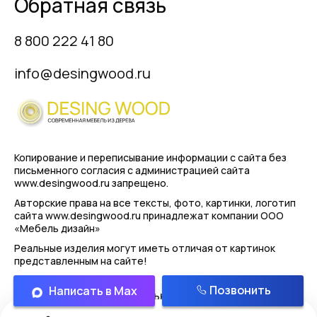
Обратная связь
8 800 222 41 80
info@desingwood.ru
Копирование и переписывание информации с сайта
без
письменного согласия с администрацией сайта
www.desingwood.ru запрещено.
Авторские права на все тексты, фото, картинки, логотип
сайта www.desingwood.ru принадлежат компании
ООО
«Мебель дизайн»
Реальные изделия могут иметь отличая от картинок
представленным на сайте!
Позвонить
Написать в Max
Политика конфиденциальности