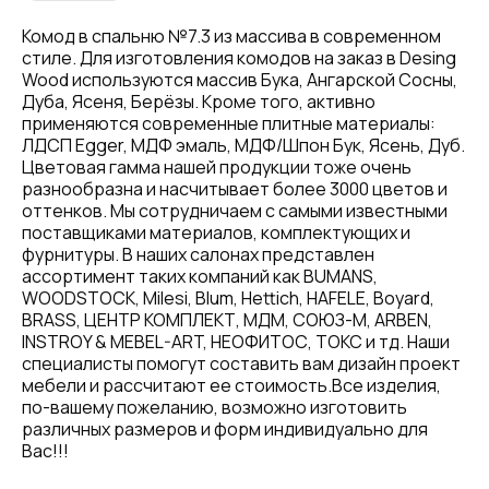
Комод в спальню №7.3 из массива в современном
стиле. Для изготовления комодов на заказ в Desing
Wood используются массив Бука, Ангарской Сосны,
Дуба, Ясеня, Берёзы. Кроме того, активно
применяются современные плитные материалы:
ЛДСП Egger, МДФ эмаль, МДФ/Шпон Бук, Ясень, Дуб.
Цветовая гамма нашей продукции тоже очень
разнообразна и насчитывает более 3000 цветов и
оттенков. Мы сотрудничаем с самыми известными
поставщиками материалов, комплектующих и
фурнитуры. В наших салонах представлен
ассортимент таких компаний как BUMANS,
WOODSTOCK, Milesi, Blum, Hettich, HAFELE, Boyard,
BRASS, ЦЕНТР КОМПЛЕКТ, МДМ, СОЮЗ-М, ARBEN,
INSTROY & MEBEL-ART, НЕОФИТОС, ТОКС и тд. Наши
специалисты помогут составить вам дизайн проект
мебели и рассчитают ее стоимость.Все изделия,
по-вашему пожеланию, возможно изготовить
различных размеров и форм индивидуально для
Вас!!!