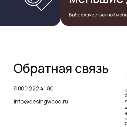
Выбор качественной мебе
Обратная связь
8 800 222 41 80
К
б
info@desingwood.ru
w
А
л