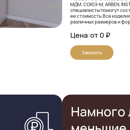
МДМ, СОЮЗ-М, ARBEN, INS
специалисты помогут сост
ее стоимость.Все издели
различных размеров и фор
Цена:
от 0 ₽
Заказать
Намного 
меньшие 