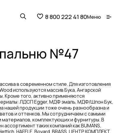
8 800 222 41 80
Меню
спальню №47
ассива в современном стиле. Для изготовления
g Wood используются массив Бука, Ангарской
зы. Кроме того, активно применяются
ериалы: ЛДСП Egger, МДФ эмаль, МДФ/Шпон Бук,
ма нашей продукции тоже очень разнообразна и
ветов и оттенков. Мы сотрудничаем с самыми
 материалов, комплектующих и фурнитуры. В
н ассортимент таких компаний как BUMANS,
Hettich, HAFELE, Boyard, BRASS, ЦЕНТР КОМПЛЕКТ,