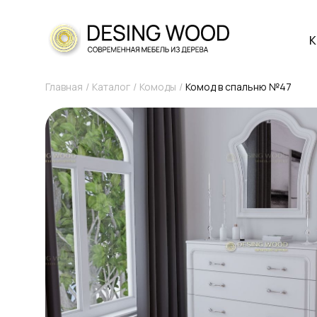
К
Главная
Каталог
Комоды
Комод в спальню №47