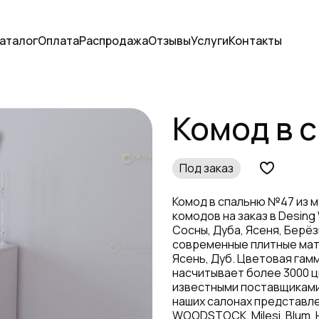
аталог
Оплата
Распродажа
Отзывы
Услуги
Контакты
Комод в 
Под заказ
Комод в спальню №47 из м
комодов на заказ в Desin
Сосны, Дуба, Ясеня, Берё
современные плитные мат
Ясень, Дуб. Цветовая гам
насчитывает более 3000 ц
известными поставщиками
наших салонах представле
WOODSTOCK, Milesi, Blum, 