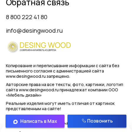
Обратная связь
8 800 222 41 80
info@desingwood.ru
Копирование и переписывание информации с сайта
без
письменного согласия с администрацией сайта
www.desingwood.ru запрещено.
Авторские права на все тексты, фото, картинки, логотип
сайта www.desingwood.ru принадлежат компании
ООО
«Мебель дизайн»
Реальные изделия могут иметь отличая от картинок
представленным на сайте!
Позвонить
Написать в Max
Политика конфиденциальности