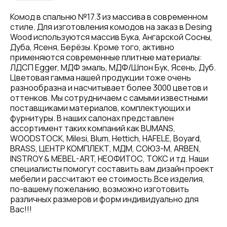
Комод в спальню №17.3 из массива в современном
стиле. Для изготовления комодов на заказ в Desing
Wood используются массив Бука, Ангарской Сосны,
Дуба, Ясеня, Берёзы. Кроме того, активно
применяются современные плитные материалы:
ЛДСП Egger, МДФ эмаль, МДФ/Шпон Бук, Ясень, Дуб.
Цветовая гамма нашей продукции тоже очень
разнообразна и насчитывает более 3000 цветов и
оттенков. Мы сотрудничаем с самыми известными
поставщиками материалов, комплектующих и
фурнитуры. В наших салонах представлен
ассортимент таких компаний как BUMANS,
WOODSTOCK, Milesi, Blum, Hettich, HAFELE, Boyard,
BRASS, ЦЕНТР КОМПЛЕКТ, МДМ, СОЮЗ-М, ARBEN,
INSTROY & MEBEL-ART, НЕОФИТОС, ТОКС и тд. Наши
специалисты помогут составить вам дизайн проект
мебели и рассчитают ее стоимость.Все изделия,
по-вашему пожеланию, возможно изготовить
различных размеров и форм индивидуально для
Вас!!!