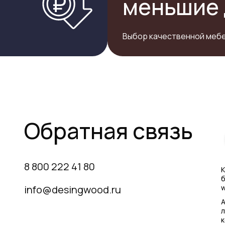
меньшие 
Выбор качественной мебе
Обратная связь
8 800 222 41 80
К
б
info@desingwood.ru
w
А
л