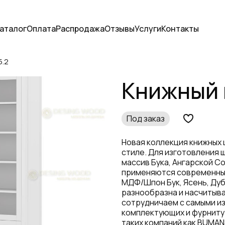
аталог
Оплата
Распродажа
Отзывы
Услуги
Контакты
5.2
Книжный
Под заказ
Новая коллекция книжных
стиле. Для изготовления 
массив Бука, Ангарской Со
применяются современные
МДФ/Шпон Бук, Ясень, Дуб
разнообразна и насчитыва
сотрудничаем с самыми и
комплектующих и фурниту
таких компаний как BUMANS