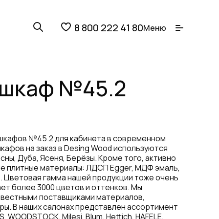
8 800 222 41 80
Меню
 шкаф №45.2
 шкафов №45.2 для кабинета в современном
шкафов на заказ в Desing Wood используются
сны, Дуба, Ясеня, Берёзы. Кроме того, активно
 плитные материалы: ЛДСП Egger, МДФ эмаль,
. Цветовая гамма нашей продукции тоже очень
ет более 3000 цветов и оттенков. Мы
звестными поставщиками материалов,
ры. В наших салонах представлен ассортимент
, WOODSTOCK, Milesi, Blum, Hettich, HAFELE,