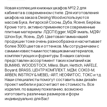
Новая коллекция книжных шкафов №12.2 для
кабинета в современном стиле. Для изготовления
шкафов на заказ в Desing Wood используются
массив Бука, Ангарской Сосны, Дуба, Ясеня, Берёзы.
Кроме того, активно применяются современные
плитные материалы: ЛДСП Egger, МДФ эмаль, МДФ/
Шпон Бук, Ясень, Дуб. Цветовая гамма нашей
продукции тоже очень разнообразна и насчитывает
более 3000 цветов и оттенков. Мы сотрудничаем с
самыми известными поставщиками материалов,
комплектующих и фурнитуры. В наших салонах
представлен ассортимент таких компаний как
BUMANS, WOODSTOCK, Milesi, Blum, Hettich, HAFELE,
Boyard, BRASS, ЦЕНТР КОМПЛЕКТ, МДМ, СОЮЗ-М,
ARBEN, INSTROY & MEBEL-ART, НЕОФИТОС, ТОКС и тд.
Наши специалисты помогут составить вам дизайн
проект мебели и рассчитают ее стоимость. Все
изделия, по вашему пожеланию, возможно
изготовить различных размеров и форм
индивидуально для Вас!