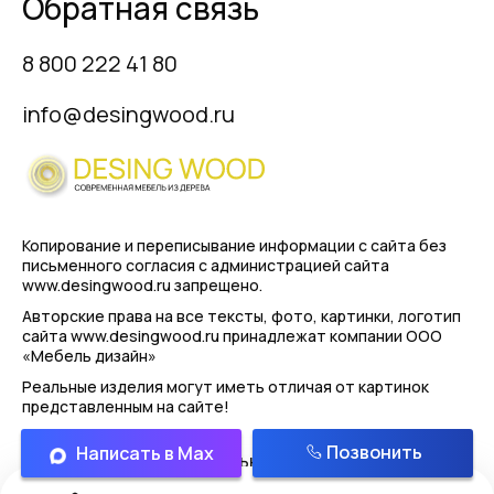
Обратная связь
8 800 222 41 80
info@desingwood.ru
Копирование и переписывание информации с сайта
без
письменного согласия с администрацией сайта
www.desingwood.ru запрещено.
Авторские права на все тексты, фото, картинки, логотип
сайта www.desingwood.ru принадлежат компании
ООО
«Мебель дизайн»
Реальные изделия могут иметь отличая от картинок
представленным на сайте!
Позвонить
Написать в Max
Политика конфиденциальности