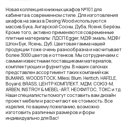
Новая коллекция книжных шкафов №10.1 для
кабинета в современном стиле. Для изготовления
шкафов на заказ в Desing Wood используются
массив Бука, Ангарской Сосны, Дуба, Ясеня, Берёзы.
Кроме того, активно применяются современные
плитные материалы: ЛДСП Egger, МДФ эмаль, МДФ/
Шпон Бук, Ясень, Дуб. Цветовая гамма нашей
продукции тоже очень разнообразна и насчитывает
более 3000 цветов и оттенков. Мы сотрудничаем с
самыми известными поставщиками материалов,
комплектующих и фурнитуры. В наших салонах
представлен ассортимент таких компаний как
BUMANS, WOODSTOCK, Milesi, Blum, Hettich, HAFELE,
Boyard, BRASS, ЦЕНТР КОМПЛЕКТ, МДМ, СОЮЗ-М,
ARBEN, INSTROY & MEBEL-ART, НЕОФИТОС, ТОКС и тд.
Наши специалисты помогут составить вам дизайн
проект мебели и рассчитают ее стоимость. Все
изделия, по вашему пожеланию, возможно
изготовить различных размеров и форм
индивидуально для Вас!