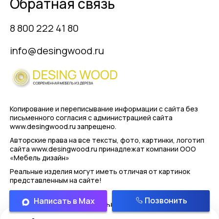
Обратная связь
8 800 222 41 80
info@desingwood.ru
Копирование и переписывание информации с сайта
без
письменного согласия с администрацией сайта
www.desingwood.ru запрещено.
Авторские права на все тексты, фото, картинки, логотип
сайта www.desingwood.ru принадлежат компании
ООО
«Мебель дизайн»
Реальные изделия могут иметь отличая от картинок
представленным на сайте!
Позвонить
Написать в Max
Политика конфиденциальности