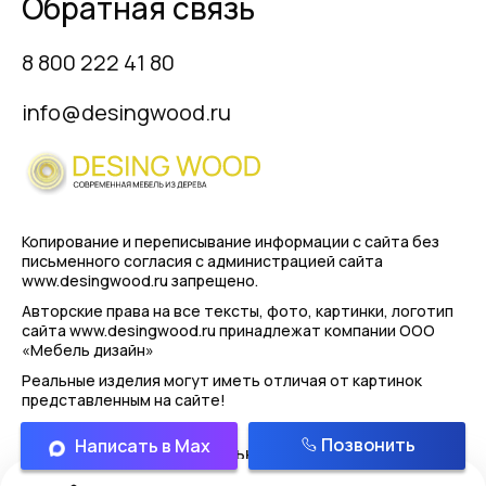
Обратная связь
8 800 222 41 80
info@desingwood.ru
Копирование и переписывание информации с сайта
без
письменного согласия с администрацией сайта
www.desingwood.ru запрещено.
Авторские права на все тексты, фото, картинки, логотип
сайта www.desingwood.ru принадлежат компании
ООО
«Мебель дизайн»
Реальные изделия могут иметь отличая от картинок
представленным на сайте!
Позвонить
Написать в Max
Политика конфиденциальности