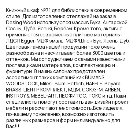
Книжный шкаф №7.1 для библиотеки в современном
стиле. Для изготовления стеллажей на заказ в
Desing Wood используются массив Бука, Ангарской
Сосны, Дуба, Ясеня, Берёзы. Кроме того, активно
применяются современные плитные материалы:
ЛДСП Egger, МДФ эмаль, МДФ/Шпон Бук, Ясень, Дуб.
Цветовая гамма нашей продукции тоже очень
разнообразна и насчитывает более 3000 цветов и
оттенков. Мы сотрудничаем с самыми известными
поставщиками материалов, комплектующих и
фурнитуры. В наших салонах представлен
ассортимент таких компаний как BUMANS,
WOODSTOCK, Milesi, Blum, Hettich, HAFELE, Boyard,
BRASS, ЦЕНТР КОМПЛЕКТ, МДМ, СОЮЗ-М, ARBEN,
INSTROY & MEBEL-ART, НЕОФИТОС, ТОКС и тд. Наши
специалисты помогут составить вам дизайн проект
мебели и рассчитают ее стоимость.Все изделия,
по-вашему пожеланию, возможно изготовить
различных размеров и форм индивидуально для
Вас!!!