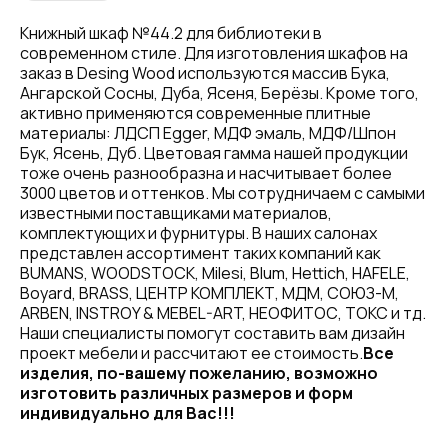
Книжный шкаф №44.2 для библиотеки в
современном стиле. Для изготовления шкафов на
заказ в Desing Wood используются массив Бука,
Ангарской Сосны, Дуба, Ясеня, Берёзы. Кроме того,
активно применяются современные плитные
материалы: ЛДСП Egger, МДФ эмаль, МДФ/Шпон
Бук, Ясень, Дуб. Цветовая гамма нашей продукции
тоже очень разнообразна и насчитывает более
3000 цветов и оттенков. Мы сотрудничаем с самыми
известными поставщиками материалов,
комплектующих и фурнитуры. В наших салонах
представлен ассортимент таких компаний как
BUMANS, WOODSTOCK, Milesi, Blum, Hettich, HAFELE,
Boyard, BRASS, ЦЕНТР КОМПЛЕКТ, МДМ, СОЮЗ-М,
ARBEN, INSTROY & MEBEL-ART, НЕОФИТОС, ТОКС и тд.
Наши специалисты помогут составить вам дизайн
проект мебели и рассчитают ее стоимость.
Все
изделия, по-вашему пожеланию, возможно
изготовить различных размеров и форм
индивидуально для Вас!!!