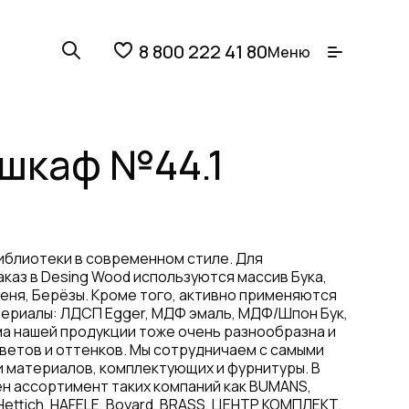
8 800 222 41 80
Меню
шкаф №44.1
иблиотеки в современном стиле. Для
аказ в Desing Wood используются массив Бука,
сеня, Берёзы. Кроме того, активно применяются
ериалы: ЛДСП Egger, МДФ эмаль, МДФ/Шпон Бук,
ма нашей продукции тоже очень разнообразна и
ветов и оттенков. Мы сотрудничаем с самыми
 материалов, комплектующих и фурнитуры. В
н ассортимент таких компаний как BUMANS,
Hettich, HAFELE, Boyard, BRASS, ЦЕНТР КОМПЛЕКТ,