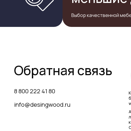
Выбор качественной мебе
Обратная связь
8 800 222 41 80
К
б
info@desingwood.ru
w
А
л