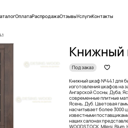
аталог
Оплата
Распродажа
Отзывы
Услуги
Контакты
.1
Книжный 
Под заказ
Книжный шкаф №44.1 для б
изготовления шкафов на з
Ангарской Сосны, Дуба, Я
современные плитные мат
Ясень, Дуб. Цветовая гам
насчитывает более 3000 ц
известными поставщиками
наших салонах представле
WOODSTOCK, Milesi, Blum, 