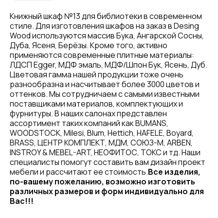
Книжный шкаф №13 для библиотеки в современном
стиле. Для изготовления шкафов на заказ в Desing
Wood используются массив Бука, Ангарской Сосны,
Дуба, Ясеня, Берёзы. Кроме того, активно
применяются современные плитные материалы:
ЛДСП Egger, МДФ эмаль, МДФ/Шпон Бук, Ясень, Дуб.
Цветовая гамма нашей продукции тоже очень
разнообразна и насчитывает более 3000 цветов и
оттенков. Мы сотрудничаем с самыми известными
поставщиками материалов, комплектующих и
фурнитуры. В наших салонах представлен
ассортимент таких компаний как BUMANS,
WOODSTOCK, Milesi, Blum, Hettich, HAFELE, Boyard,
BRASS, ЦЕНТР КОМПЛЕКТ, МДМ, СОЮЗ-М, ARBEN,
INSTROY & MEBEL-ART, НЕОФИТОС, ТОКС и тд. Наши
специалисты помогут составить вам дизайн проект
мебели и рассчитают ее стоимость.
Все изделия,
по-вашему пожеланию, возможно изготовить
различных размеров и форм индивидуально для
Вас!!!