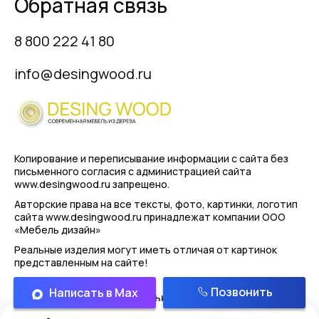
Обратная связь
8 800 222 41 80
info@desingwood.ru
Копирование и переписывание информации с сайта
без
письменного согласия с администрацией сайта
www.desingwood.ru запрещено.
Авторские права на все тексты, фото, картинки, логотип
сайта www.desingwood.ru принадлежат компании
ООО
«Мебель дизайн»
Реальные изделия могут иметь отличая от картинок
представленным на сайте!
Позвонить
Написать в Max
Политика конфиденциальности