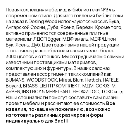
Новая коллекция мебели для библиотеки №34 в
современном стиле. Для изготовления библиотеки
на заказ в Desing Wood используются массив Бука,
Ангарской Сосны, Дуба, Ясеня, Берёзы. Кроме того,
активно применяются современные плитные
материалы: ЛДСП Egger, МДФ эмаль, МДФ/Шпон
Бук, Ясень, Дуб. Цветовая гамма нашей продукции
тоже очень разнообразна и насчитывает более
3000 цветов и оттенков. Мы сотрудничаем с самыми
известными поставщиками материалов,
комплектующих и фурнитуры. В наших салонах
представлен ассортимент таких компаний как
BUMANS, WOODSTOCK, Milesi, Blum, Hettich, HAFELE,
Boyard, BRASS, ЦЕНТР КОМПЛЕКТ, МДМ, СОЮЗ-М,
ARBEN, INSTROY & MEBEL-ART, НЕОФИТОС, ТОКС и тд.
Наши специалисты помогут составить вам дизайн
проект мебели и рассчитают ее стоимость.
Все
изделия, по-вашему пожеланию, возможно
изготовить различных размеров и форм
индивидуально для Вас!!!