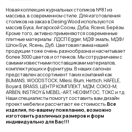
Новая коллекция журнальных столиков №8.1 из
массива, в современном стиле. Для изготовления
столиков на заказ в Desing Wood используются
массив Бука, Ангарской Сосны, Дуба, Ясеня, Берёзы.
Кроме того, активно применяются современные
плитные материалы: ЛДСП Egger, МДФ эмаль, МДФ/
Шпон Бук, Ясень, Дуб. Цветовая гамма нашей
продукции тоже очень разнообразна и насчитывает
более 3000 цветов и оттенков. Мы сотрудничаем с
самыми известными поставщиками материалов,
комплектующих и фурнитуры. В наших салонах
представлен ассортимент таких компаний как
BUMANS, WOODSTOCK, Milesi, Blum, Hettich, HAFELE,
Boyard, BRASS, ЦЕНТР КОМПЛЕКТ, МДМ, СОЮЗ-М,
ARBEN, INSTROY & MEBEL-ART, НЕОФИТОС, ТОКС и тд.
Наши специалисты помогут составить вам дизайн
проект мебели и рассчитают ее стоимость.
Все
изделия, по-вашему пожеланию, возможно
изготовить различных размеров и форм
индивидуально для Вас!!!