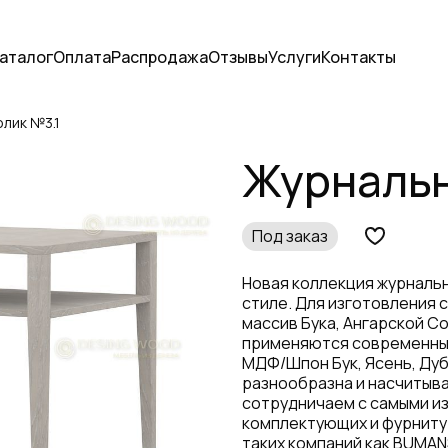
аталог
Оплата
Распродажа
Отзывы
Услуги
Контакты
лик №3.1
Журнальн
Под заказ
Новая коллекция журнальн
стиле. Для изготовления 
массив Бука, Ангарской Со
применяются современные
МДФ/Шпон Бук, Ясень, Дуб
разнообразна и насчитыва
сотрудничаем с самыми и
комплектующих и фурниту
таких компаний как BUMANS