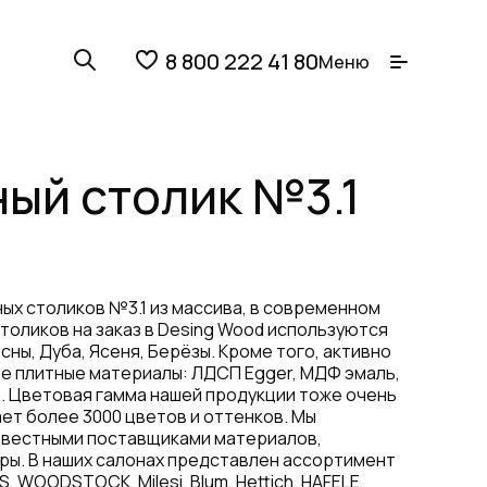
8 800 222 41 80
Меню
ый столик №3.1
ых столиков №3.1 из массива, в современном
столиков на заказ в Desing Wood используются
сны, Дуба, Ясеня, Берёзы. Кроме того, активно
 плитные материалы: ЛДСП Egger, МДФ эмаль,
. Цветовая гамма нашей продукции тоже очень
ет более 3000 цветов и оттенков. Мы
звестными поставщиками материалов,
ры. В наших салонах представлен ассортимент
, WOODSTOCK, Milesi, Blum, Hettich, HAFELE,