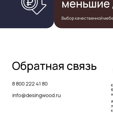
меньшие 
Выбор качественной мебе
Обратная связь
8 800 222 41 80
К
б
info@desingwood.ru
w
А
л