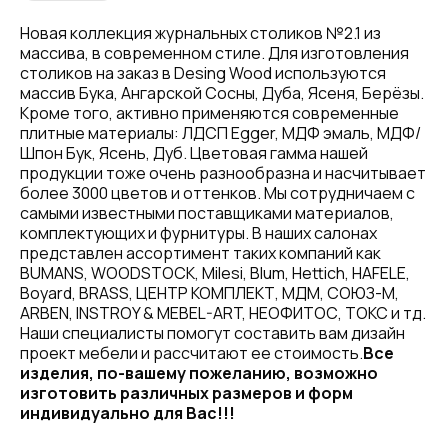
Новая коллекция журнальных столиков №2.1 из
массива, в современном стиле. Для изготовления
столиков на заказ в Desing Wood используются
массив Бука, Ангарской Сосны, Дуба, Ясеня, Берёзы.
Кроме того, активно применяются современные
плитные материалы: ЛДСП Egger, МДФ эмаль, МДФ/
Шпон Бук, Ясень, Дуб. Цветовая гамма нашей
продукции тоже очень разнообразна и насчитывает
более 3000 цветов и оттенков. Мы сотрудничаем с
самыми известными поставщиками материалов,
комплектующих и фурнитуры. В наших салонах
представлен ассортимент таких компаний как
BUMANS, WOODSTOCK, Milesi, Blum, Hettich, HAFELE,
Boyard, BRASS, ЦЕНТР КОМПЛЕКТ, МДМ, СОЮЗ-М,
ARBEN, INSTROY & MEBEL-ART, НЕОФИТОС, ТОКС и тд.
Наши специалисты помогут составить вам дизайн
проект мебели и рассчитают ее стоимость.
Все
изделия, по-вашему пожеланию, возможно
изготовить различных размеров и форм
индивидуально для Вас!!!