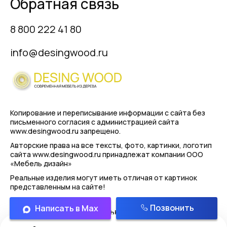
Обратная связь
8 800 222 41 80
info@desingwood.ru
Копирование и переписывание информации с сайта
без
письменного согласия с администрацией сайта
www.desingwood.ru запрещено.
Авторские права на все тексты, фото, картинки, логотип
сайта www.desingwood.ru принадлежат компании
ООО
«Мебель дизайн»
Реальные изделия могут иметь отличая от картинок
представленным на сайте!
Позвонить
Написать в Max
Политика конфиденциальности