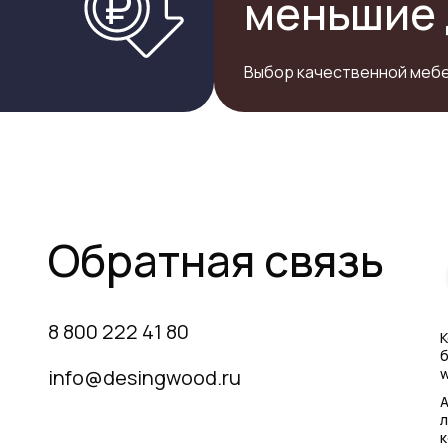
меньшие 
Выбор качественной мебе
Обратная связь
8 800 222 41 80
К
б
info@desingwood.ru
w
А
л