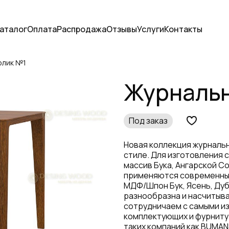
аталог
Оплата
Распродажа
Отзывы
Услуги
Контакты
олик №1
Журнальн
Под заказ
Новая коллекция журнальн
стиле. Для изготовления 
массив Бука, Ангарской Со
применяются современные
МДФ/Шпон Бук, Ясень, Дуб
разнообразна и насчитыва
сотрудничаем с самыми и
комплектующих и фурниту
таких компаний как BUMANS