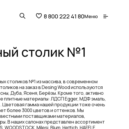
8 800 222 41 80
Меню
ый столик №1
ых столиков №1 из массива, в современном
столиков на заказ в Desing Wood используются
сны, Дуба, Ясеня, Берёзы. Кроме того, активно
 плитные материалы: ЛДСП Egger, МДФ эмаль,
. Цветовая гамма нашей продукции тоже очень
ет более 3000 цветов и оттенков. Мы
звестными поставщиками материалов,
ры. В наших салонах представлен ассортимент
, WOODSTOCK, Milesi, Blum, Hettich, HAFELE,