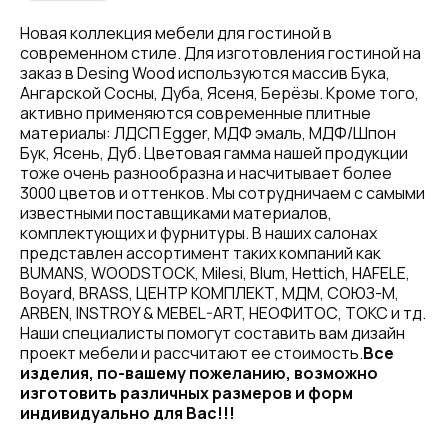
Новая коллекция мебели для гостиной в
современном стиле. Для изготовления гостиной на
заказ в Desing Wood используются массив Бука,
Ангарской Сосны, Дуба, Ясеня, Берёзы. Кроме того,
активно применяются современные плитные
материалы: ЛДСП Egger, МДФ эмаль, МДФ/Шпон
Бук, Ясень, Дуб. Цветовая гамма нашей продукции
тоже очень разнообразна и насчитывает более
3000 цветов и оттенков. Мы сотрудничаем с самыми
известными поставщиками материалов,
комплектующих и фурнитуры. В наших салонах
представлен ассортимент таких компаний как
BUMANS, WOODSTOCK, Milesi, Blum, Hettich, HAFELE,
Boyard, BRASS, ЦЕНТР КОМПЛЕКТ, МДМ, СОЮЗ-М,
ARBEN, INSTROY & MEBEL-ART, НЕОФИТОС, ТОКС и тд.
Наши специалисты помогут составить вам дизайн
проект мебели и рассчитают ее стоимость.
Все
изделия, по-вашему пожеланию, возможно
изготовить различных размеров и форм
индивидуально для Вас!!!