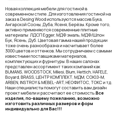
Новая коллекция мебели для гостиной в
современном стиле. Для изготовления гостиной на
заказ в Desing Wood используются массив Бука,
Ангарской Сосны, Дуба, Ясеня, Берёзы. Кроме того,
активно применяются современные плитные
материалы: ЛДСП Egger, МДФ эмаль, МДФ/Шпон
Бук, Ясень, Дуб. Цветовая гамма нашей продукции
тоже очень разнообразна и насчитывает более
3000 цветов и оттенков. Мы сотрудничаем с самыми
известными поставщиками материалов,
комплектующих и фурнитуры. В наших салонах
представлен ассортимент таких компаний как
BUMANS, WOODSTOCK, Milesi, Blum, Hettich, HAFELE,
Boyard, BRASS, ЦЕНТР КОМПЛЕКТ, МДМ, СОЮЗ-М,
ARBEN, INSTROY & MEBEL-ART, НЕОФИТОС, ТОКС и тд.
Наши специалисты помогут составить вам дизайн
проект мебели и рассчитают ее стоимость.
Все
изделия, по-вашему пожеланию, возможно
изготовить различных размеров и форм
индивидуально для Вас!!!