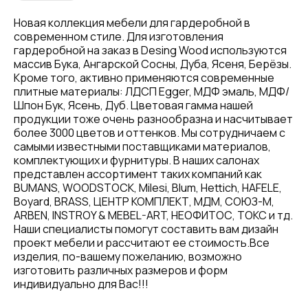
Новая коллекция мебели для гардеробной в
современном стиле. Для изготовления
гардеробной на заказ в Desing Wood используются
массив Бука, Ангарской Сосны, Дуба, Ясеня, Берёзы.
Кроме того, активно применяются современные
плитные материалы: ЛДСП Egger, МДФ эмаль, МДФ/
Шпон Бук, Ясень, Дуб. Цветовая гамма нашей
продукции тоже очень разнообразна и насчитывает
более 3000 цветов и оттенков. Мы сотрудничаем с
самыми известными поставщиками материалов,
комплектующих и фурнитуры. В наших салонах
представлен ассортимент таких компаний как
BUMANS, WOODSTOCK, Milesi, Blum, Hettich, HAFELE,
Boyard, BRASS, ЦЕНТР КОМПЛЕКТ, МДМ, СОЮЗ-М,
ARBEN, INSTROY & MEBEL-ART, НЕОФИТОС, ТОКС и тд.
Наши специалисты помогут составить вам дизайн
проект мебели и рассчитают ее стоимость.Все
изделия, по-вашему пожеланию, возможно
изготовить различных размеров и форм
индивидуально для Вас!!!