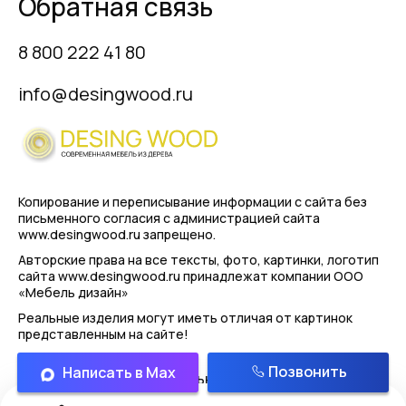
Обратная связь
8 800 222 41 80
info@desingwood.ru
Копирование и переписывание информации с сайта
без
письменного согласия с администрацией сайта
www.desingwood.ru запрещено.
Авторские права на все тексты, фото, картинки, логотип
сайта www.desingwood.ru принадлежат компании
ООО
«Мебель дизайн»
Реальные изделия могут иметь отличая от картинок
представленным на сайте!
Позвонить
Написать в Max
Политика конфиденциальности