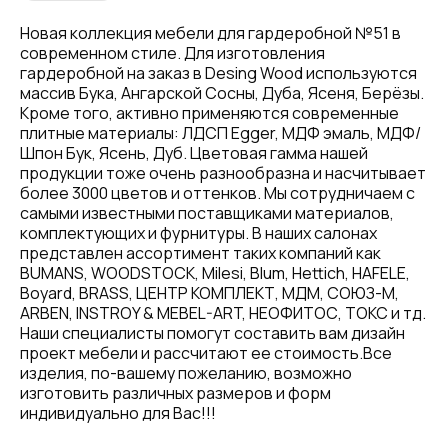
Новая коллекция мебели для гардеробной №51 в
современном стиле. Для изготовления
гардеробной на заказ в Desing Wood используются
массив Бука, Ангарской Сосны, Дуба, Ясеня, Берёзы.
Кроме того, активно применяются современные
плитные материалы: ЛДСП Egger, МДФ эмаль, МДФ/
Шпон Бук, Ясень, Дуб. Цветовая гамма нашей
продукции тоже очень разнообразна и насчитывает
более 3000 цветов и оттенков. Мы сотрудничаем с
самыми известными поставщиками материалов,
комплектующих и фурнитуры. В наших салонах
представлен ассортимент таких компаний как
BUMANS, WOODSTOCK, Milesi, Blum, Hettich, HAFELE,
Boyard, BRASS, ЦЕНТР КОМПЛЕКТ, МДМ, СОЮЗ-М,
ARBEN, INSTROY & MEBEL-ART, НЕОФИТОС, ТОКС и тд.
Наши специалисты помогут составить вам дизайн
проект мебели и рассчитают ее стоимость.Все
изделия, по-вашему пожеланию, возможно
изготовить различных размеров и форм
индивидуально для Вас!!!