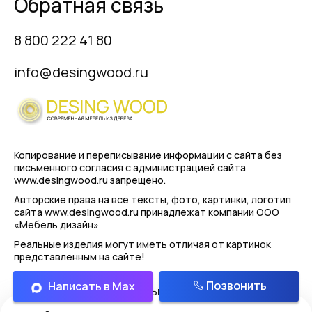
Обратная связь
8 800 222 41 80
info@desingwood.ru
Копирование и переписывание информации с сайта
без
письменного согласия с администрацией сайта
www.desingwood.ru запрещено.
Авторские права на все тексты, фото, картинки, логотип
сайта www.desingwood.ru принадлежат компании
ООО
«Мебель дизайн»
Реальные изделия могут иметь отличая от картинок
представленным на сайте!
Позвонить
Написать в Max
Политика конфиденциальности