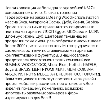
Новая коллекция мебели для гардеробной №47 в
современном стиле. Для изготовления
гардеробной на заказ в Desing Wood используются
массив Бука, Ангарской Сосны, Дуба, Ясеня, Берёзы.
Кроме того, активно применяются современные
плитные материалы: ЛДСП Egger, МДФ эмаль, МДФ/
Шпон Бук, Ясень, Дуб. Цветовая гамма нашей
продукции тоже очень разнообразна и насчитывает
более 3000 цветов и оттенков. Мы сотрудничаем с
самыми известными поставщиками материалов,
комплектующих и фурнитуры. В наших салонах
представлен ассортимент таких компаний как
BUMANS, WOODSTOCK, Milesi, Blum, Hettich, HAFELE,
Boyard, BRASS, ЦЕНТР КОМПЛЕКТ, МДМ, СОЮЗ-М,
ARBEN, INSTROY & MEBEL-ART, НЕОФИТОС, ТОКС и тд.
Наши специалисты помогут составить вам дизайн
проект мебели и рассчитают ее стоимость.Все
изделия, по-вашему пожеланию, возможно
изготовить различных размеров и форм
индивидуально для Вас!!!