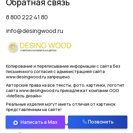
Обратная связь
8 800 222 41 80
info@desingwood.ru
Копирование и переписывание информации с сайта
без
письменного согласия с администрацией сайта
www.desingwood.ru запрещено.
Авторские права на все тексты, фото, картинки, логотип
сайта www.desingwood.ru принадлежат компании
ООО
«Мебель дизайн»
Реальные изделия могут иметь отличая от картинок
представленным на сайте!
Позвонить
Написать в Max
Политика конфиденциальности