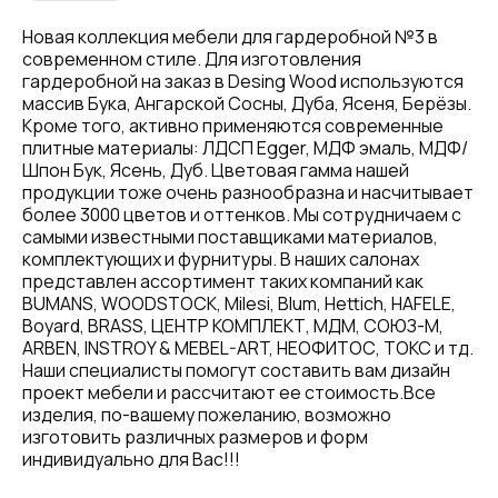
Новая коллекция мебели для гардеробной №3 в
современном стиле. Для изготовления
гардеробной на заказ в Desing Wood используются
массив Бука, Ангарской Сосны, Дуба, Ясеня, Берёзы.
Кроме того, активно применяются современные
плитные материалы: ЛДСП Egger, МДФ эмаль, МДФ/
Шпон Бук, Ясень, Дуб. Цветовая гамма нашей
продукции тоже очень разнообразна и насчитывает
более 3000 цветов и оттенков. Мы сотрудничаем с
самыми известными поставщиками материалов,
комплектующих и фурнитуры. В наших салонах
представлен ассортимент таких компаний как
BUMANS, WOODSTOCK, Milesi, Blum, Hettich, HAFELE,
Boyard, BRASS, ЦЕНТР КОМПЛЕКТ, МДМ, СОЮЗ-М,
ARBEN, INSTROY & MEBEL-ART, НЕОФИТОС, ТОКС и тд.
Наши специалисты помогут составить вам дизайн
проект мебели и рассчитают ее стоимость.Все
изделия, по-вашему пожеланию, возможно
изготовить различных размеров и форм
индивидуально для Вас!!!