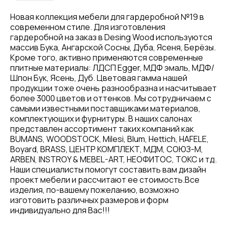
Новая коллекция мебели для гардеробной №19 в
современном стиле. Для изготовления
гардеробной на заказ в Desing Wood используются
массив Бука, Ангарской Сосны, Дуба, Ясеня, Берёзы.
Кроме того, активно применяются современные
плитные материалы: ЛДСП Egger, МДФ эмаль, МДФ/
Шпон Бук, Ясень, Дуб. Цветовая гамма нашей
продукции тоже очень разнообразна и насчитывает
более 3000 цветов и оттенков. Мы сотрудничаем с
самыми известными поставщиками материалов,
комплектующих и фурнитуры. В наших салонах
представлен ассортимент таких компаний как
BUMANS, WOODSTOCK, Milesi, Blum, Hettich, HAFELE,
Boyard, BRASS, ЦЕНТР КОМПЛЕКТ, МДМ, СОЮЗ-М,
ARBEN, INSTROY & MEBEL-ART, НЕОФИТОС, ТОКС и тд.
Наши специалисты помогут составить вам дизайн
проект мебели и рассчитают ее стоимость.Все
изделия, по-вашему пожеланию, возможно
изготовить различных размеров и форм
индивидуально для Вас!!!