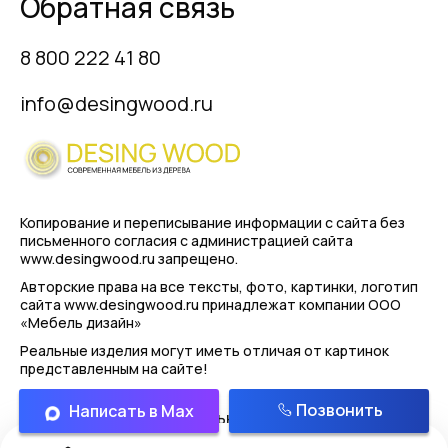
Обратная связь
8 800 222 41 80
info@desingwood.ru
Копирование и переписывание информации с сайта
без
письменного согласия с администрацией сайта
www.desingwood.ru запрещено.
Авторские права на все тексты, фото, картинки, логотип
сайта www.desingwood.ru принадлежат компании
ООО
«Мебель дизайн»
Реальные изделия могут иметь отличая от картинок
представленным на сайте!
Позвонить
Написать в Max
Политика конфиденциальности