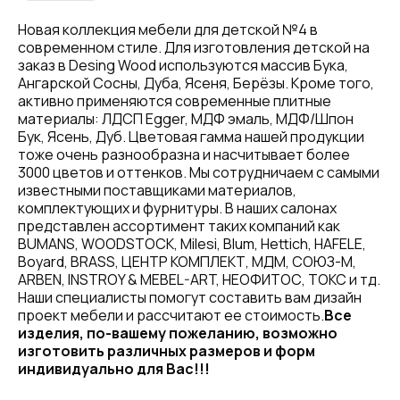
Новая коллекция мебели для детской №4 в
современном стиле. Для изготовления детской на
заказ в Desing Wood используются массив Бука,
Ангарской Сосны, Дуба, Ясеня, Берёзы. Кроме того,
активно применяются современные плитные
материалы: ЛДСП Egger, МДФ эмаль, МДФ/Шпон
Бук, Ясень, Дуб. Цветовая гамма нашей продукции
тоже очень разнообразна и насчитывает более
3000 цветов и оттенков. Мы сотрудничаем с самыми
известными поставщиками материалов,
комплектующих и фурнитуры. В наших салонах
представлен ассортимент таких компаний как
BUMANS, WOODSTOCK, Milesi, Blum, Hettich, HAFELE,
Boyard, BRASS, ЦЕНТР КОМПЛЕКТ, МДМ, СОЮЗ-М,
ARBEN, INSTROY & MEBEL-ART, НЕОФИТОС, ТОКС и тд.
Наши специалисты помогут составить вам дизайн
проект мебели и рассчитают ее стоимость.
Все
изделия, по-вашему пожеланию, возможно
изготовить различных размеров и форм
индивидуально для Вас!!!