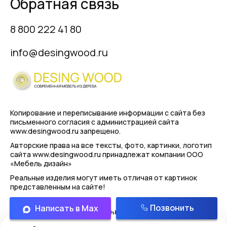
Обратная связь
8 800 222 41 80
info@desingwood.ru
Копирование и переписывание информации с сайта
без
письменного согласия с администрацией сайта
www.desingwood.ru запрещено.
Авторские права на все тексты, фото, картинки, логотип
сайта www.desingwood.ru принадлежат компании
ООО
«Мебель дизайн»
Реальные изделия могут иметь отличая от картинок
представленным на сайте!
Позвонить
Написать в Max
Политика конфиденциальности