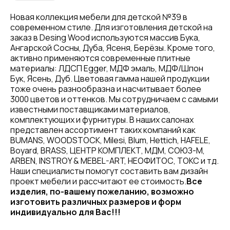
Новая коллекция мебели для детской №39 в
современном стиле. Для изготовления детской на
заказ в Desing Wood используются массив Бука,
Ангарской Сосны, Дуба, Ясеня, Берёзы. Кроме того,
активно применяются современные плитные
материалы: ЛДСП Egger, МДФ эмаль, МДФ/Шпон
Бук, Ясень, Дуб. Цветовая гамма нашей продукции
тоже очень разнообразна и насчитывает более
3000 цветов и оттенков. Мы сотрудничаем с самыми
известными поставщиками материалов,
комплектующих и фурнитуры. В наших салонах
представлен ассортимент таких компаний как
BUMANS, WOODSTOCK, Milesi, Blum, Hettich, HAFELE,
Boyard, BRASS, ЦЕНТР КОМПЛЕКТ, МДМ, СОЮЗ-М,
ARBEN, INSTROY & MEBEL-ART, НЕОФИТОС, ТОКС и тд.
Наши специалисты помогут составить вам дизайн
проект мебели и рассчитают ее стоимость.
Все
изделия, по-вашему пожеланию, возможно
изготовить различных размеров и форм
индивидуально для Вас!!!